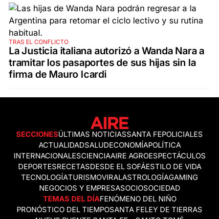
TRAS EL CONFLICTO
La Justicia italiana autorizó a Wanda Nara a
tramitar los pasaportes de sus hijas sin la
firma de Mauro Icardi
SECCIONES
ÚLTIMAS NOTICIAS
SANTA FE
POLICIALES
ACTUALIDAD
SALUD
ECONOMÍA
POLÍTICA
INTERNACIONALES
CIENCIA
AIRE AGRO
ESPECTÁCULOS
DEPORTES
RECETAS
DESDE EL SOFÁ
ESTILO DE VIDA
TECNOLOGÍA
TURISMO
VIRAL
ASTROLOGÍA
GAMING
NEGOCIOS Y EMPRESAS
OCIO
SOCIEDAD
TEMAS DEL DÍA
FENÓMENO DEL NIÑO
PRONÓSTICO DEL TIEMPO
SANTA FE
LEY DE TIERRAS