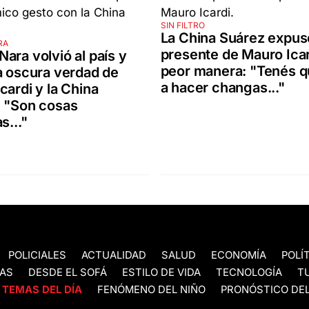
SIN FILTRO
La China Suárez expus
RA
presente de Mauro Icar
ara volvió al país y
peor manera: "Tenés qu
a oscura verdad de
a hacer changas..."
cardi y la China
: "Son cosas
s..."
POLICIALES
ACTUALIDAD
SALUD
ECONOMÍA
POLÍ
AS
DESDE EL SOFÁ
ESTILO DE VIDA
TECNOLOGÍA
T
TEMAS DEL DÍA
FENÓMENO DEL NIÑO
PRONÓSTICO DEL