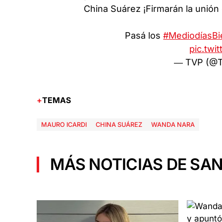
China Suárez ¡Firmarán la unión
Pasá los
#MediodíasBi
pic.twi
— TVP (@T
TEMAS
MAURO ICARDI
CHINA SUÁREZ
WANDA NARA
MÁS NOTICIAS DE SAN