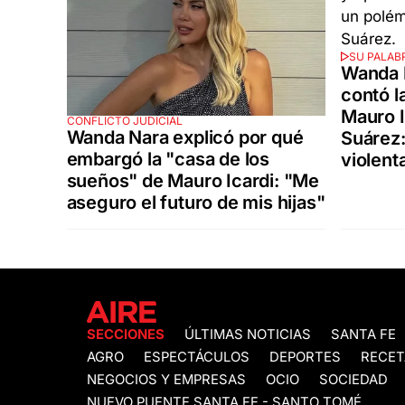
SU PALAB
Wanda N
contó l
Mauro I
CONFLICTO JUDICIAL
Wanda Nara explicó por qué
Suárez
embargó la "casa de los
violenta
sueños" de Mauro Icardi: "Me
aseguro el futuro de mis hijas"
SECCIONES
ÚLTIMAS NOTICIAS
SANTA FE
AGRO
ESPECTÁCULOS
DEPORTES
RECET
NEGOCIOS Y EMPRESAS
OCIO
SOCIEDAD
NUEVO PUENTE SANTA FE - SANTO TOMÉ