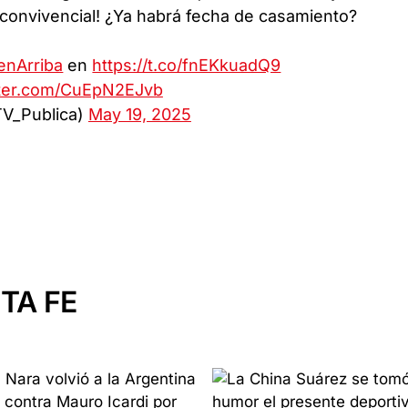
 convivencial! ¿Ya habrá fecha de casamiento?
enArriba
en
https://t.co/fnEKkuadQ9
tter.com/CuEpN2EJvb
V_Publica)
May 19, 2025
TA FE