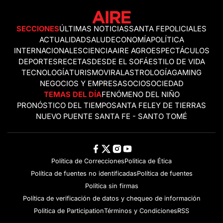
SECCIONES
ÚLTIMAS NOTICIAS
SANTA FE
POLICIALES
ACTUALIDAD
SALUD
ECONOMÍA
POLÍTICA
INTERNACIONALES
CIENCIA
AIRE AGRO
ESPECTÁCULOS
DEPORTES
RECETAS
DESDE EL SOFÁ
ESTILO DE VIDA
TECNOLOGÍA
TURISMO
VIRAL
ASTROLOGÍA
GAMING
NEGOCIOS Y EMPRESAS
OCIO
SOCIEDAD
TEMAS DEL DÍA
FENÓMENO DEL NIÑO
PRONÓSTICO DEL TIEMPO
SANTA FE
LEY DE TIERRAS
NUEVO PUENTE SANTA FE - SANTO TOMÉ
Política de Correcciones
Politica de Ética
Política de fuentes no identificadas
Política de fuentes
Política sin firmas
Política de verificación de datos y chequeo de información
Politica de Participation
Términos y Condiciones
RSS