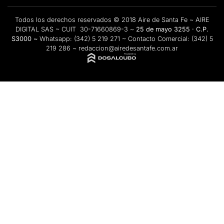
Todos los derechos reservados © 2018 Aire de Santa Fe ~ AIRE
DIGITAL SAS ~ CUIT 30-71660869-3 ~
25 de mayo 3255 · C.P.
S3000 ~
Whatsapp:
(342) 5 219 271
~ Contacto Comercial:
(342) 5
219 286
~
redaccion@airedesantafe.com.ar