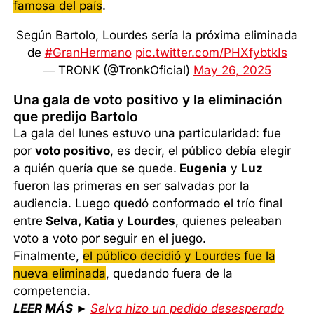
famosa del país
.
Según Bartolo, Lourdes sería la próxima eliminada
de
#GranHermano
pic.twitter.com/PHXfybtkIs
— TRONK (@TronkOficial)
May 26, 2025
Una gala de voto positivo y la eliminación
que predijo Bartolo
La gala del lunes estuvo una particularidad: fue
por
voto positivo
, es decir, el público debía elegir
a quién quería que se quede.
Eugenia
y
Luz
fueron las primeras en ser salvadas por la
audiencia. Luego quedó conformado el trío final
entre
Selva, Katia
y
Lourdes
, quienes peleaban
voto a voto por seguir en el juego.
Finalmente,
el público decidió y Lourdes fue la
nueva eliminada
, quedando fuera de la
competencia.
LEER MÁS ►
Selva hizo un pedido desesperado