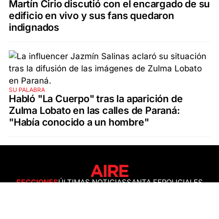
Martín Cirio discutió con el encargado de su
edificio en vivo y sus fans quedaron
indignados
SU PALABRA
Habló "La Cuerpo" tras la aparición de
Zulma Lobato en las calles de Paraná:
"Había conocido a un hombre"
SECCIONES
ÚLTIMAS NOTICIAS
SANTA FE
POLICIALES
ACTUALIDAD
SALUD
ECONOMÍA
POLÍTICA
INTERNACIONALES
CIENCIA
AIRE AGRO
ESPECTÁCULOS
DEPORTES
RECETAS
DESDE EL SOFÁ
ESTILO DE VIDA