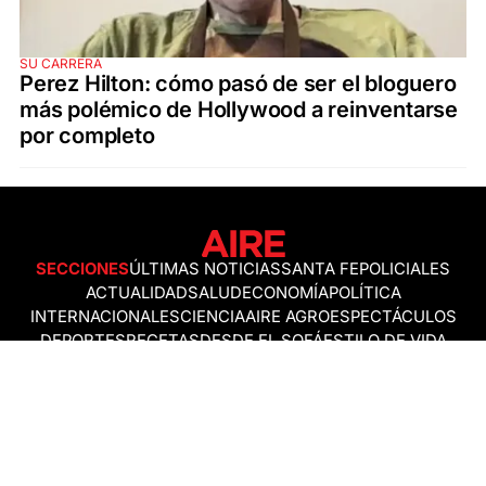
SU CARRERA
Perez Hilton: cómo pasó de ser el bloguero
más polémico de Hollywood a reinventarse
por completo
SECCIONES
ÚLTIMAS NOTICIAS
SANTA FE
POLICIALES
ACTUALIDAD
SALUD
ECONOMÍA
POLÍTICA
INTERNACIONALES
CIENCIA
AIRE AGRO
ESPECTÁCULOS
DEPORTES
RECETAS
DESDE EL SOFÁ
ESTILO DE VIDA
TECNOLOGÍA
TURISMO
VIRAL
ASTROLOGÍA
GAMING
NEGOCIOS Y EMPRESAS
OCIO
SOCIEDAD
TEMAS DEL DÍA
FENÓMENO DEL NIÑO
PRONÓSTICO DEL TIEMPO
SANTA FE
LEY DE TIERRAS
NUEVO PUENTE SANTA FE - SANTO TOMÉ