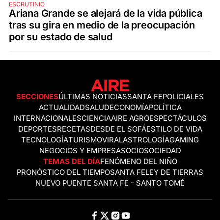
ESCRUTINIO
Ariana Grande se alejará de la vida pública
tras su gira en medio de la preocupación
por su estado de salud
SECCIONES
ÚLTIMAS NOTICIAS
SANTA FE
POLICIALES
ACTUALIDAD
SALUD
ECONOMÍA
POLÍTICA
INTERNACIONALES
CIENCIA
AIRE AGRO
ESPECTÁCULOS
DEPORTES
RECETAS
DESDE EL SOFÁ
ESTILO DE VIDA
TECNOLOGÍA
TURISMO
VIRAL
ASTROLOGÍA
GAMING
NEGOCIOS Y EMPRESAS
OCIO
SOCIEDAD
TEMAS DEL DÍA
FENÓMENO DEL NIÑO
PRONÓSTICO DEL TIEMPO
SANTA FE
LEY DE TIERRAS
NUEVO PUENTE SANTA FE - SANTO TOMÉ