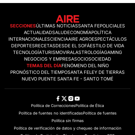
SECCIONES
ÚLTIMAS NOTICIAS
SANTA FE
POLICIALES
ACTUALIDAD
SALUD
ECONOMÍA
POLÍTICA
INTERNACIONALES
CIENCIA
AIRE AGRO
ESPECTÁCULOS
DEPORTES
RECETAS
DESDE EL SOFÁ
ESTILO DE VIDA
TECNOLOGÍA
TURISMO
VIRAL
ASTROLOGÍA
GAMING
NEGOCIOS Y EMPRESAS
OCIO
SOCIEDAD
TEMAS DEL DÍA
FENÓMENO DEL NIÑO
PRONÓSTICO DEL TIEMPO
SANTA FE
LEY DE TIERRAS
NUEVO PUENTE SANTA FE - SANTO TOMÉ
Política de Correcciones
Politica de Ética
Política de fuentes no identificadas
Política de fuentes
Política sin firmas
Política de verificación de datos y chequeo de información