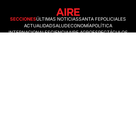
SECCIONES
ÚLTIMAS NOTICIAS
SANTA FE
POLICIALES
ACTUALIDAD
SALUD
ECONOMÍA
POLÍTICA
INTERNACIONALES
CIENCIA
AIRE AGRO
ESPECTÁCULOS
DEPORTES
RECETAS
DESDE EL SOFÁ
ESTILO DE VIDA
TECNOLOGÍA
TURISMO
VIRAL
ASTROLOGÍA
GAMING
NEGOCIOS Y EMPRESAS
OCIO
SOCIEDAD
TEMAS DEL DÍA
FENÓMENO DEL NIÑO
PRONÓSTICO DEL TIEMPO
SANTA FE
LEY DE TIERRAS
NUEVO PUENTE SANTA FE - SANTO TOMÉ
Política de Correcciones
Politica de Ética
Política de fuentes no identificadas
Política de fuentes
Política sin firmas
Política de verificación de datos y chequeo de información
Politica de Participation
Términos y Condiciones
RSS