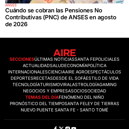
ANSES
Cuándo se cobran las Pensiones No
Contributivas (PNC) de ANSES en agosto
de 2026
SECCIONES
ÚLTIMAS NOTICIAS
SANTA FE
POLICIALES
ACTUALIDAD
SALUD
ECONOMÍA
POLÍTICA
INTERNACIONALES
CIENCIA
AIRE AGRO
ESPECTÁCULOS
DEPORTES
RECETAS
DESDE EL SOFÁ
ESTILO DE VIDA
TECNOLOGÍA
TURISMO
VIRAL
ASTROLOGÍA
GAMING
NEGOCIOS Y EMPRESAS
OCIO
SOCIEDAD
TEMAS DEL DÍA
FENÓMENO DEL NIÑO
PRONÓSTICO DEL TIEMPO
SANTA FE
LEY DE TIERRAS
NUEVO PUENTE SANTA FE - SANTO TOMÉ