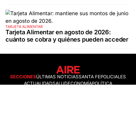
TARJETA ALIMENTAR
Tarjeta Alimentar en agosto de 2026:
cuánto se cobra y quiénes pueden acceder
SECCIONES
ÚLTIMAS NOTICIAS
SANTA FE
POLICIALES
ACTUALIDAD
SALUD
ECONOMÍA
POLÍTICA
INTERNACIONALES
CIENCIA
AIRE AGRO
ESPECTÁCULOS
DEPORTES
RECETAS
DESDE EL SOFÁ
ESTILO DE VIDA
TECNOLOGÍA
TURISMO
VIRAL
ASTROLOGÍA
GAMING
NEGOCIOS Y EMPRESAS
OCIO
SOCIEDAD
TEMAS DEL DÍA
FENÓMENO DEL NIÑO
PRONÓSTICO DEL TIEMPO
SANTA FE
LEY DE TIERRAS
NUEVO PUENTE SANTA FE - SANTO TOMÉ