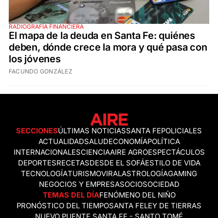
RADIOGRAFÍA FINANCIERA
El mapa de la deuda en Santa Fe: quiénes
deben, dónde crece la mora y qué pasa con
los jóvenes
FACUNDO GONZÁLEZ
SECCIONES
ÚLTIMAS NOTICIAS
SANTA FE
POLICIALES
ACTUALIDAD
SALUD
ECONOMÍA
POLÍTICA
INTERNACIONALES
CIENCIA
AIRE AGRO
ESPECTÁCULOS
DEPORTES
RECETAS
DESDE EL SOFÁ
ESTILO DE VIDA
TECNOLOGÍA
TURISMO
VIRAL
ASTROLOGÍA
GAMING
NEGOCIOS Y EMPRESAS
OCIO
SOCIEDAD
TEMAS DEL DÍA
FENÓMENO DEL NIÑO
PRONÓSTICO DEL TIEMPO
SANTA FE
LEY DE TIERRAS
NUEVO PUENTE SANTA FE - SANTO TOMÉ