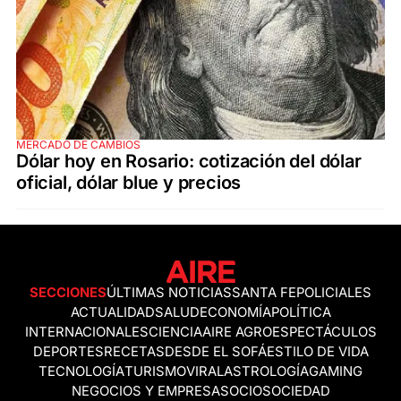
MERCADO DE CAMBIOS
Dólar hoy en Rosario: cotización del dólar
oficial, dólar blue y precios
SECCIONES
ÚLTIMAS NOTICIAS
SANTA FE
POLICIALES
ACTUALIDAD
SALUD
ECONOMÍA
POLÍTICA
INTERNACIONALES
CIENCIA
AIRE AGRO
ESPECTÁCULOS
DEPORTES
RECETAS
DESDE EL SOFÁ
ESTILO DE VIDA
TECNOLOGÍA
TURISMO
VIRAL
ASTROLOGÍA
GAMING
NEGOCIOS Y EMPRESAS
OCIO
SOCIEDAD