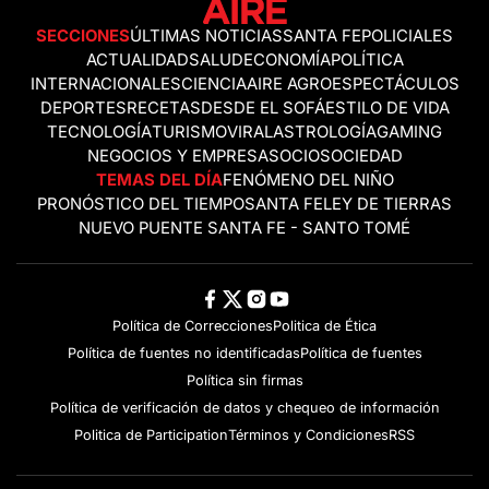
SECCIONES
ÚLTIMAS NOTICIAS
SANTA FE
POLICIALES
ACTUALIDAD
SALUD
ECONOMÍA
POLÍTICA
INTERNACIONALES
CIENCIA
AIRE AGRO
ESPECTÁCULOS
DEPORTES
RECETAS
DESDE EL SOFÁ
ESTILO DE VIDA
TECNOLOGÍA
TURISMO
VIRAL
ASTROLOGÍA
GAMING
NEGOCIOS Y EMPRESAS
OCIO
SOCIEDAD
TEMAS DEL DÍA
FENÓMENO DEL NIÑO
PRONÓSTICO DEL TIEMPO
SANTA FE
LEY DE TIERRAS
NUEVO PUENTE SANTA FE - SANTO TOMÉ
Política de Correcciones
Politica de Ética
Política de fuentes no identificadas
Política de fuentes
Política sin firmas
Política de verificación de datos y chequeo de información
Politica de Participation
Términos y Condiciones
RSS