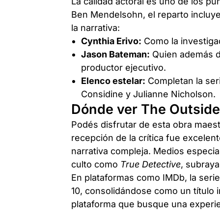
La calidad actoral es uno de los p
Ben Mendelsohn, el reparto incluye
la narrativa:
Cynthia Erivo:
Como la investiga
Jason Bateman:
Quien además de 
productor ejecutivo.
Elenco estelar:
Completan la ser
Considine y Julianne Nicholson.
Dónde ver The Outsider
Podés disfrutar de esta obra maes
recepción de la crítica fue excele
narrativa compleja. Medios especi
culto como
True Detective
, subraya
En plataformas como IMDb, la serie
10, consolidándose como un título i
plataforma que busque una experien