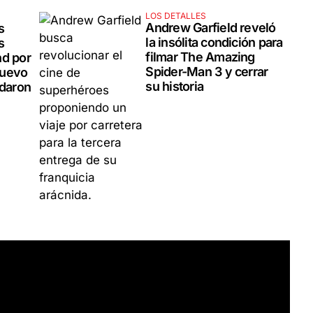
LOS DETALLES
Andrew Garfield reveló
s
la insólita condición para
s
filmar The Amazing
nd por
Spider-Man 3 y cerrar
nuevo
su historia
edaron
r