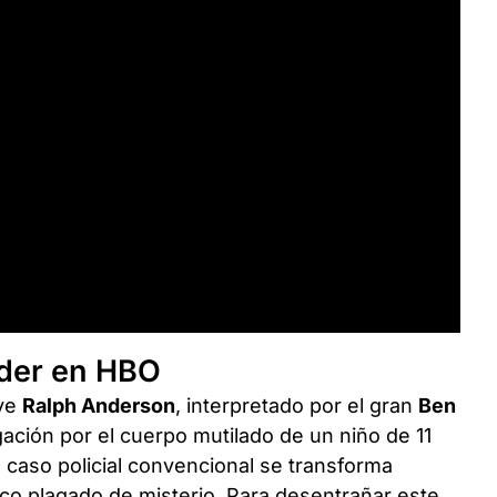
ider en HBO
ive
Ralph Anderson
, interpretado por el gran
Ben
tigación por el cuerpo mutilado de un niño de 11
 caso policial convencional se transforma
ico plagado de misterio. Para desentrañar este