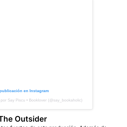
 publicación en Instagram
 por Say Piscu • Booklover (@say_bookaholic)
The Outsider