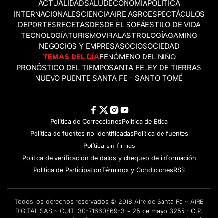
ACTUALIDAD
SALUD
ECONOMÍA
POLÍTICA
INTERNACIONALES
CIENCIA
AIRE AGRO
ESPECTÁCULOS
DEPORTES
RECETAS
DESDE EL SOFÁ
ESTILO DE VIDA
TECNOLOGÍA
TURISMO
VIRAL
ASTROLOGÍA
GAMING
NEGOCIOS Y EMPRESAS
OCIO
SOCIEDAD
TEMAS DEL DÍA
FENÓMENO DEL NIÑO
PRONÓSTICO DEL TIEMPO
SANTA FE
LEY DE TIERRAS
NUEVO PUENTE SANTA FE - SANTO TOMÉ
Política de Correcciones
Politica de Ética
Política de fuentes no identificadas
Política de fuentes
Política sin firmas
Política de verificación de datos y chequeo de información
Politica de Participation
Términos y Condiciones
RSS
Todos los derechos reservados © 2018 Aire de Santa Fe ~ AIRE
DIGITAL SAS ~ CUIT 30-71660869-3 ~
25 de mayo 3255 · C.P.