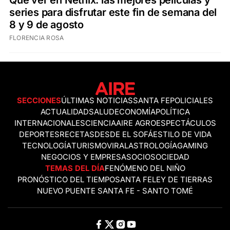
Qué ver en Netflix: las mejores películas y
series para disfrutar este fin de semana del
8 y 9 de agosto
FLORENCIA ROSA
SECCIONES
ÚLTIMAS NOTICIAS
SANTA FE
POLICIALES
ACTUALIDAD
SALUD
ECONOMÍA
POLÍTICA
INTERNACIONALES
CIENCIA
AIRE AGRO
ESPECTÁCULOS
DEPORTES
RECETAS
DESDE EL SOFÁ
ESTILO DE VIDA
TECNOLOGÍA
TURISMO
VIRAL
ASTROLOGÍA
GAMING
NEGOCIOS Y EMPRESAS
OCIO
SOCIEDAD
TEMAS DEL DÍA
FENÓMENO DEL NIÑO
PRONÓSTICO DEL TIEMPO
SANTA FE
LEY DE TIERRAS
NUEVO PUENTE SANTA FE - SANTO TOMÉ