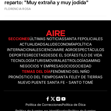
reparto: "Muy extraña y muy jodida"
FLORENCIA ROSA
SECCIONES
ÚLTIMAS NOTICIAS
SANTA FE
POLICIALES
ACTUALIDAD
SALUD
ECONOMÍA
POLÍTICA
INTERNACIONALES
CIENCIA
AIRE AGRO
ESPECTÁCULOS
DEPORTES
RECETAS
DESDE EL SOFÁ
ESTILO DE VIDA
TECNOLOGÍA
TURISMO
VIRAL
ASTROLOGÍA
GAMING
NEGOCIOS Y EMPRESAS
OCIO
SOCIEDAD
TEMAS DEL DÍA
FENÓMENO DEL NIÑO
PRONÓSTICO DEL TIEMPO
SANTA FE
LEY DE TIERRAS
NUEVO PUENTE SANTA FE - SANTO TOMÉ
Política de Correcciones
Politica de Ética
Política de fuentes no identificadas
Política de fuentes