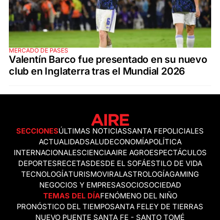
MERCADO DE PASES
Valentín Barco fue presentado en su nuevo
club en Inglaterra tras el Mundial 2026
SECCIONES
ÚLTIMAS NOTICIAS
SANTA FE
POLICIALES
ACTUALIDAD
SALUD
ECONOMÍA
POLÍTICA
INTERNACIONALES
CIENCIA
AIRE AGRO
ESPECTÁCULOS
DEPORTES
RECETAS
DESDE EL SOFÁ
ESTILO DE VIDA
TECNOLOGÍA
TURISMO
VIRAL
ASTROLOGÍA
GAMING
NEGOCIOS Y EMPRESAS
OCIO
SOCIEDAD
TEMAS DEL DÍA
FENÓMENO DEL NIÑO
PRONÓSTICO DEL TIEMPO
SANTA FE
LEY DE TIERRAS
NUEVO PUENTE SANTA FE - SANTO TOMÉ