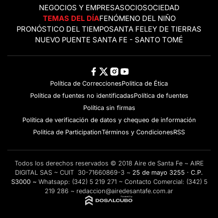
NEGOCIOS Y EMPRESAS
OCIO
SOCIEDAD
TEMAS DEL DÍA
FENÓMENO DEL NIÑO
PRONÓSTICO DEL TIEMPO
SANTA FE
LEY DE TIERRAS
NUEVO PUENTE SANTA FE - SANTO TOMÉ
Política de Correcciones
Politica de Ética
Política de fuentes no identificadas
Política de fuentes
Política sin firmas
Política de verificación de datos y chequeo de información
Politica de Participation
Términos y Condiciones
RSS
Todos los derechos reservados © 2018 Aire de Santa Fe ~ AIRE
DIGITAL SAS ~ CUIT 30-71660869-3 ~
25 de mayo 3255 · C.P.
S3000 ~
Whatsapp:
(342) 5 219 271
~ Contacto Comercial:
(342) 5
219 286
~
redaccion@airedesantafe.com.ar