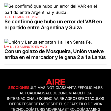
TRAS EL MUNDIAL 2026
Se confirmó que hubo un error del VAR en
el partido entre Argentina y Suiza
MINUTO A MINUTO EN VIVO
Con un golazo de Mosqueira, Unión vuelve
arriba en el marcador y le gana 2 a 1 a Lanús
SECCIONES
ÚLTIMAS NOTICIAS
SANTA FE
POLICIALES
ACTUALIDAD
SALUD
ECONOMÍA
POLÍTICA
INTERNACIONALES
CIENCIA
AIRE AGRO
ESPECTÁCULOS
DEPORTES
RECETAS
DESDE EL SOFÁ
ESTILO DE VIDA
TECNOLOGÍA
TURISMO
VIRAL
ASTROLOGÍA
GAMING