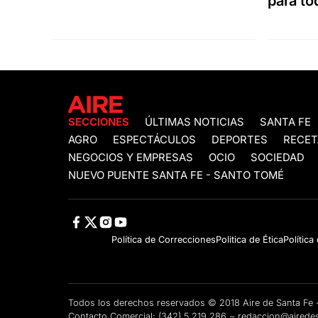
para to
SECCIONES
ÚLTIMAS NOTICIAS
SANTA FE
AGRO
ESPECTÁCULOS
DEPORTES
RECET
NEGOCIOS Y EMPRESAS
OCIO
SOCIEDAD
NUEVO PUENTE SANTA FE - SANTO TOMÉ
Política de Correcciones
Politica de Ética
Política
Todos los derechos reservados © 2018 Aire de Santa F
Contacto Comercial:
(342) 5 219 286
~
redaccion@airedes