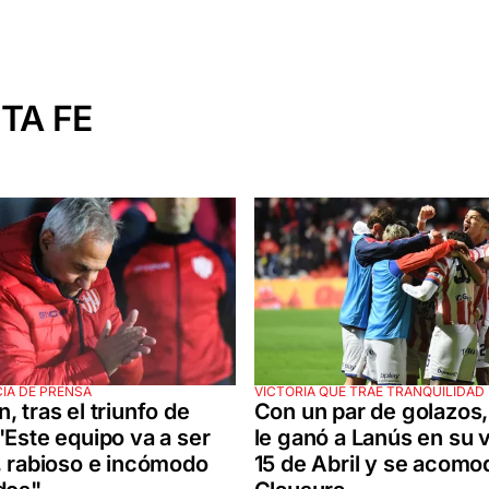
TA FE
IA DE PRENSA
VICTORIA QUE TRAE TRANQUILIDAD
, tras el triunfo de
Con un par de golazos
"Este equipo va a ser
le ganó a Lanús en su v
, rabioso e incómodo
15 de Abril y se acomo