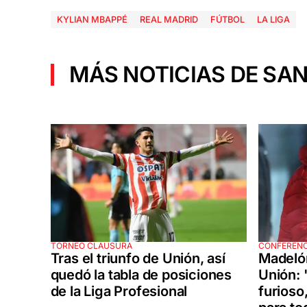
KYLIAN MBAPPÉ
REAL MADRID
FÚTBOL
LA LIGA
MÁS NOTICIAS DE SAN
TORNEO CLAUSURA
CONFERENC
Tras el triunfo de Unión, así
Madelón
quedó la tabla de posiciones
Unión: 
de la Liga Profesional
furioso