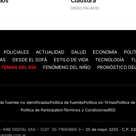
dos"
Clausura
DIEGO PALACIO
POLICIALES
ACTUALIDAD
SALUD
ECONOMÍA
POLÍ
AS
DESDE EL SOFÁ
ESTILO DE VIDA
TECNOLOGÍA
T
TEMAS DEL DÍA
FENÓMENO DEL NIÑO
PRONÓSTICO DEL
 de fuentes no identificadas
Política de fuentes
Política sin firmas
Política d
Politica de Participation
Términos y Condiciones
RSS
e ~ AIRE DIGITAL SAS ~ CUIT 30-71660869-3 ~
25 de mayo 3255 · C.P. S
antafe.com.ar