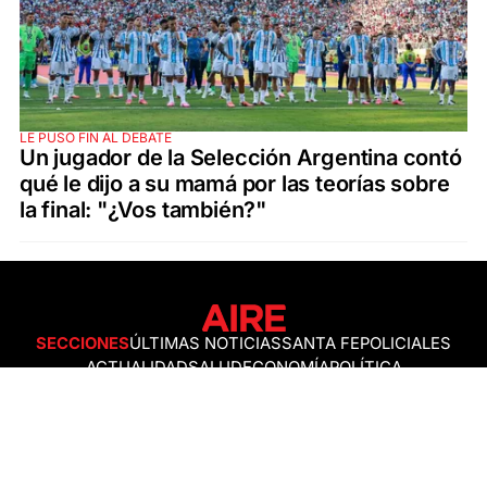
LE PUSO FIN AL DEBATE
Un jugador de la Selección Argentina contó
qué le dijo a su mamá por las teorías sobre
la final: "¿Vos también?"
SECCIONES
ÚLTIMAS NOTICIAS
SANTA FE
POLICIALES
ACTUALIDAD
SALUD
ECONOMÍA
POLÍTICA
INTERNACIONALES
CIENCIA
AIRE AGRO
ESPECTÁCULOS
DEPORTES
RECETAS
DESDE EL SOFÁ
ESTILO DE VIDA
TECNOLOGÍA
TURISMO
VIRAL
ASTROLOGÍA
GAMING
NEGOCIOS Y EMPRESAS
OCIO
SOCIEDAD
TEMAS DEL DÍA
FENÓMENO DEL NIÑO