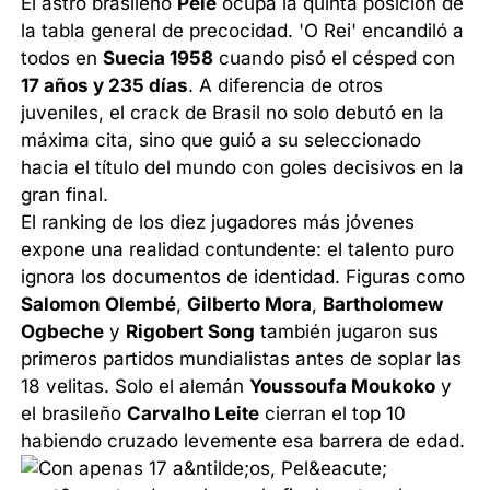
El astro brasileño
Pelé
ocupa la quinta posición de
la tabla general de precocidad. 'O Rei' encandiló a
todos en
Suecia 1958
cuando pisó el césped con
17 años y 235 días
. A diferencia de otros
juveniles, el crack de Brasil no solo debutó en la
máxima cita, sino que guió a su seleccionado
hacia el título del mundo con goles decisivos en la
gran final.
El ranking de los diez jugadores más jóvenes
expone una realidad contundente: el talento puro
ignora los documentos de identidad. Figuras como
Salomon Olembé
,
Gilberto Mora
,
Bartholomew
Ogbeche
y
Rigobert Song
también jugaron sus
primeros partidos mundialistas antes de soplar las
18 velitas. Solo el alemán
Youssoufa Moukoko
y
el brasileño
Carvalho Leite
cierran el top 10
habiendo cruzado levemente esa barrera de edad.