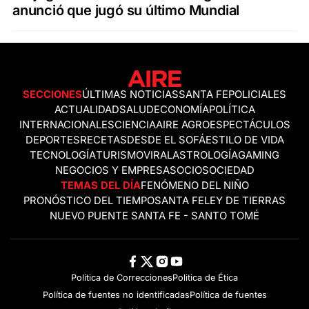
anunció que jugó su último Mundial
SECCIONES
ÚLTIMAS NOTICIAS
SANTA FE
POLICIALES
ACTUALIDAD
SALUD
ECONOMÍA
POLÍTICA
INTERNACIONALES
CIENCIA
AIRE AGRO
ESPECTÁCULOS
DEPORTES
RECETAS
DESDE EL SOFÁ
ESTILO DE VIDA
TECNOLOGÍA
TURISMO
VIRAL
ASTROLOGÍA
GAMING
NEGOCIOS Y EMPRESAS
OCIO
SOCIEDAD
TEMAS DEL DÍA
FENÓMENO DEL NIÑO
PRONÓSTICO DEL TIEMPO
SANTA FE
LEY DE TIERRAS
NUEVO PUENTE SANTA FE - SANTO TOMÉ
Política de Correcciones
Politica de Ética
Política de fuentes no identificadas
Política de fuentes