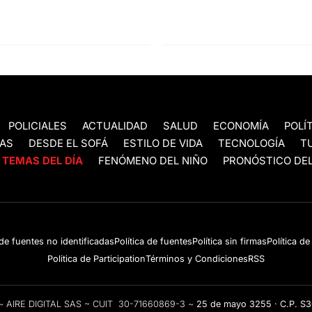
POLICIALES
ACTUALIDAD
SALUD
ECONOMÍA
POLÍ
AS
DESDE EL SOFÁ
ESTILO DE VIDA
TECNOLOGÍA
T
TEMAS DEL DÍA
FENÓMENO DEL NIÑO
PRONÓSTICO DEL
 de fuentes no identificadas
Política de fuentes
Política sin firmas
Política d
Politica de Participation
Términos y Condiciones
RSS
e ~ AIRE DIGITAL SAS ~ CUIT 30-71660869-3 ~
25 de mayo 3255 · C.P. S