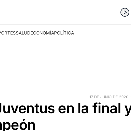
PORTES
SALUD
ECONOMÍA
POLÍTICA
17 DE JUNIO DE 2020 ·
uventus en la final 
mpeón