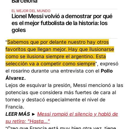
Barcelona
EL MEJOR DEL MUNDO
Lionel Messi volvió a demostrar por qué
es el mejor futbolista de la historia: los
goles
“
Sabemos que por delante nuestro hay otros
favoritos que llegan mejor. Hay que ilusionarse
como se ilusiona siempre el argentino. Esta
selección va a competir como siempre
”, expresó
el rosarino durante una entrevista con el
Pollo
Álvarez.
Lejos de esquivar la presión, Messi mencionó a las
potencias que considera más fuertes de cara al
torneo y destacó especialmente el nivel de
Francia.
LEER MÁS ►
Messi rompió el silencio y habló de
su retiro: "Hasta..."
“Creo que Francia está muy bien otra vez, tiene