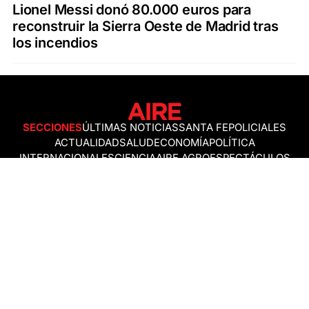
Lionel Messi donó 80.000 euros para
reconstruir la Sierra Oeste de Madrid tras
los incendios
SECCIONES
ÚLTIMAS NOTICIAS
SANTA FE
POLICIALES
ACTUALIDAD
SALUD
ECONOMÍA
POLÍTICA
INTERNACIONALES
CIENCIA
AIRE AGRO
ESPECTÁCULOS
DEPORTES
RECETAS
DESDE EL SOFÁ
ESTILO DE VIDA
TECNOLOGÍA
TURISMO
VIRAL
ASTROLOGÍA
GAMING
NEGOCIOS Y EMPRESAS
OCIO
SOCIEDAD
TEMAS DEL DÍA
FENÓMENO DEL NIÑO
PRONÓSTICO DEL TIEMPO
SANTA FE
LEY DE TIERRAS
NUEVO PUENTE SANTA FE - SANTO TOMÉ