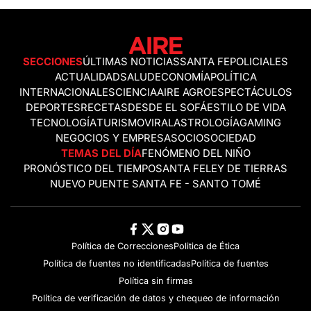
SECCIONES
ÚLTIMAS NOTICIAS
SANTA FE
POLICIALES
ACTUALIDAD
SALUD
ECONOMÍA
POLÍTICA
INTERNACIONALES
CIENCIA
AIRE AGRO
ESPECTÁCULOS
DEPORTES
RECETAS
DESDE EL SOFÁ
ESTILO DE VIDA
TECNOLOGÍA
TURISMO
VIRAL
ASTROLOGÍA
GAMING
NEGOCIOS Y EMPRESAS
OCIO
SOCIEDAD
TEMAS DEL DÍA
FENÓMENO DEL NIÑO
PRONÓSTICO DEL TIEMPO
SANTA FE
LEY DE TIERRAS
NUEVO PUENTE SANTA FE - SANTO TOMÉ
Política de Correcciones
Politica de Ética
Política de fuentes no identificadas
Política de fuentes
Política sin firmas
Política de verificación de datos y chequeo de información