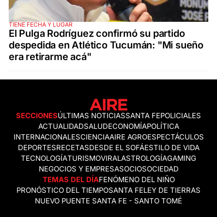
TIENE FECHA Y LUGAR
El Pulga Rodríguez confirmó su partido
despedida en Atlético Tucumán: "Mi sueño
era retirarme acá"
SECCIONES
ÚLTIMAS NOTICIAS
SANTA FE
POLICIALES
ACTUALIDAD
SALUD
ECONOMÍA
POLÍTICA
INTERNACIONALES
CIENCIA
AIRE AGRO
ESPECTÁCULOS
DEPORTES
RECETAS
DESDE EL SOFÁ
ESTILO DE VIDA
TECNOLOGÍA
TURISMO
VIRAL
ASTROLOGÍA
GAMING
NEGOCIOS Y EMPRESAS
OCIO
SOCIEDAD
TEMAS DEL DÍA
FENÓMENO DEL NIÑO
PRONÓSTICO DEL TIEMPO
SANTA FE
LEY DE TIERRAS
NUEVO PUENTE SANTA FE - SANTO TOMÉ