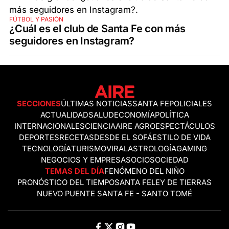
FÚTBOL Y PASIÓN
¿Cuál es el club de Santa Fe con más
seguidores en Instagram?
SECCIONES
ÚLTIMAS NOTICIAS
SANTA FE
POLICIALES
ACTUALIDAD
SALUD
ECONOMÍA
POLÍTICA
INTERNACIONALES
CIENCIA
AIRE AGRO
ESPECTÁCULOS
DEPORTES
RECETAS
DESDE EL SOFÁ
ESTILO DE VIDA
TECNOLOGÍA
TURISMO
VIRAL
ASTROLOGÍA
GAMING
NEGOCIOS Y EMPRESAS
OCIO
SOCIEDAD
TEMAS DEL DÍA
FENÓMENO DEL NIÑO
PRONÓSTICO DEL TIEMPO
SANTA FE
LEY DE TIERRAS
NUEVO PUENTE SANTA FE - SANTO TOMÉ