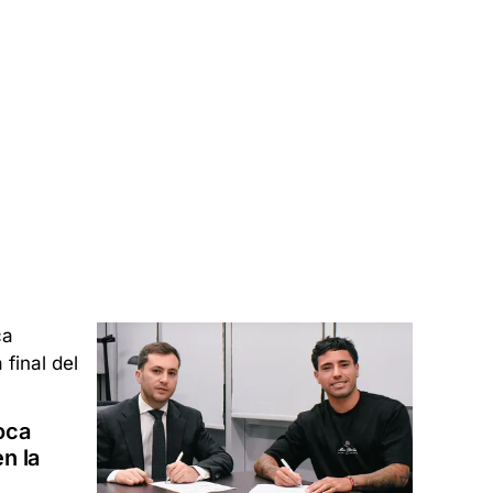
oca
n la