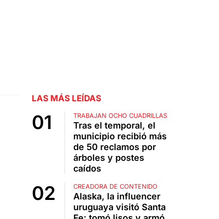
LAS MÁS LEÍDAS
TRABAJAN OCHO CUADRILLAS
Tras el temporal, el
municipio recibió más
de 50 reclamos por
árboles y postes
caídos
CREADORA DE CONTENIDO
Alaska, la influencer
uruguaya visitó Santa
Fe: tomó lisos y armó