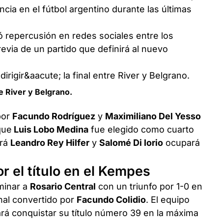
cia en el fútbol argentino durante las últimas
 repercusión en redes sociales entre los
evia de un partido que definirá al nuevo
re River y Belgrano.
por
Facundo Rodríguez
y
Maximiliano Del Yesso
que
Luis Lobo Medina
fue elegido como cuarto
ará
Leandro Rey Hilfer
y
Salomé Di Iorio
ocupará
r el título en el Kempes
iminar a
Rosario Central
con un triunfo por 1-0 en
nal convertido por
Facundo Colidio
. El equipo
rá conquistar su título número 39 en la máxima