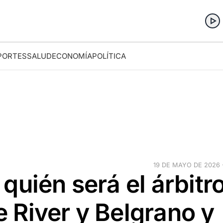
PORTES
SALUD
ECONOMÍA
POLÍTICA
19 DE MAYO DE 2026 ·
quién será el árbitr
re River y Belgrano y