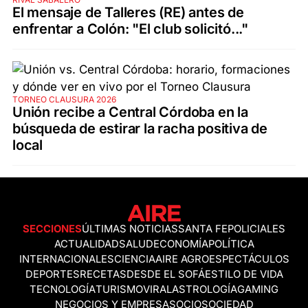
El mensaje de Talleres (RE) antes de
enfrentar a Colón: "El club solicitó..."
TORNEO CLAUSURA 2026
Unión recibe a Central Córdoba en la
búsqueda de estirar la racha positiva de
local
SECCIONES
ÚLTIMAS NOTICIAS
SANTA FE
POLICIALES
ACTUALIDAD
SALUD
ECONOMÍA
POLÍTICA
INTERNACIONALES
CIENCIA
AIRE AGRO
ESPECTÁCULOS
DEPORTES
RECETAS
DESDE EL SOFÁ
ESTILO DE VIDA
TECNOLOGÍA
TURISMO
VIRAL
ASTROLOGÍA
GAMING
NEGOCIOS Y EMPRESAS
OCIO
SOCIEDAD