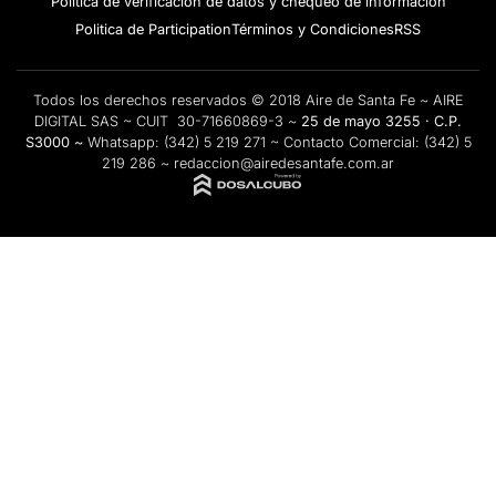
Política de verificación de datos y chequeo de información
Politica de Participation
Términos y Condiciones
RSS
Todos los derechos reservados © 2018 Aire de Santa Fe ~ AIRE
DIGITAL SAS ~ CUIT 30-71660869-3 ~
25 de mayo 3255 · C.P.
S3000 ~
Whatsapp:
(342) 5 219 271
~ Contacto Comercial:
(342) 5
219 286
~
redaccion@airedesantafe.com.ar