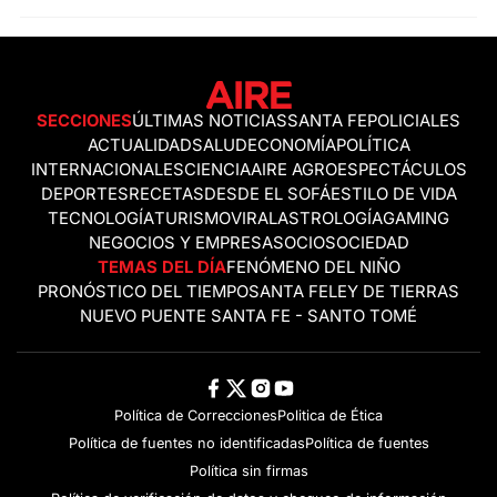
SECCIONES
ÚLTIMAS NOTICIAS
SANTA FE
POLICIALES
ACTUALIDAD
SALUD
ECONOMÍA
POLÍTICA
INTERNACIONALES
CIENCIA
AIRE AGRO
ESPECTÁCULOS
DEPORTES
RECETAS
DESDE EL SOFÁ
ESTILO DE VIDA
TECNOLOGÍA
TURISMO
VIRAL
ASTROLOGÍA
GAMING
NEGOCIOS Y EMPRESAS
OCIO
SOCIEDAD
TEMAS DEL DÍA
FENÓMENO DEL NIÑO
PRONÓSTICO DEL TIEMPO
SANTA FE
LEY DE TIERRAS
NUEVO PUENTE SANTA FE - SANTO TOMÉ
Política de Correcciones
Politica de Ética
Política de fuentes no identificadas
Política de fuentes
Política sin firmas