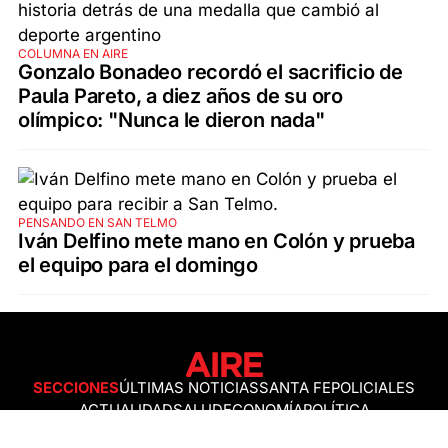
COLUMNA EN AIRE
Gonzalo Bonadeo recordó el sacrificio de
Paula Pareto, a diez años de su oro
olímpico: "Nunca le dieron nada"
PENSANDO EN SAN TELMO
Iván Delfino mete mano en Colón y prueba
el equipo para el domingo
SECCIONES
ÚLTIMAS NOTICIAS
SANTA FE
POLICIALES
ACTUALIDAD
SALUD
ECONOMÍA
POLÍTICA
INTERNACIONALES
CIENCIA
AIRE AGRO
ESPECTÁCULOS