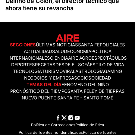
Delfino de Colón, el director técnico que
ahora tiene su revancha
SECCIONES
ÚLTIMAS NOTICIAS
SANTA FE
POLICIALES
ACTUALIDAD
SALUD
ECONOMÍA
POLÍTICA
INTERNACIONALES
CIENCIA
AIRE AGRO
ESPECTÁCULOS
DEPORTES
RECETAS
DESDE EL SOFÁ
ESTILO DE VIDA
TECNOLOGÍA
TURISMO
VIRAL
ASTROLOGÍA
GAMING
NEGOCIOS Y EMPRESAS
OCIO
SOCIEDAD
TEMAS DEL DÍA
FENÓMENO DEL NIÑO
PRONÓSTICO DEL TIEMPO
SANTA FE
LEY DE TIERRAS
NUEVO PUENTE SANTA FE - SANTO TOMÉ
Política de Correcciones
Politica de Ética
Política de fuentes no identificadas
Política de fuentes