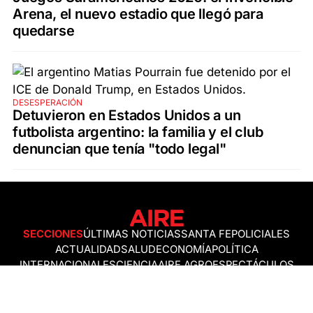
Arena, el nuevo estadio que llegó para
quedarse
DESESPERACIÓN
Detuvieron en Estados Unidos a un
futbolista argentino: la familia y el club
denuncian que tenía "todo legal"
SECCIONES
ÚLTIMAS NOTICIAS
SANTA FE
POLICIALES
ACTUALIDAD
SALUD
ECONOMÍA
POLÍTICA
INTERNACIONALES
CIENCIA
AIRE AGRO
ESPECTÁCULOS
DEPORTES
RECETAS
DESDE EL SOFÁ
ESTILO DE VIDA
TECNOLOGÍA
TURISMO
VIRAL
ASTROLOGÍA
GAMING
NEGOCIOS Y EMPRESAS
OCIO
SOCIEDAD