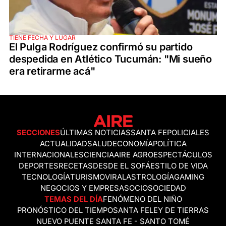
TIENE FECHA Y LUGAR
El Pulga Rodríguez confirmó su partido
despedida en Atlético Tucumán: "Mi sueño
era retirarme acá"
SECCIONES
ÚLTIMAS NOTICIAS
SANTA FE
POLICIALES
ACTUALIDAD
SALUD
ECONOMÍA
POLÍTICA
INTERNACIONALES
CIENCIA
AIRE AGRO
ESPECTÁCULOS
DEPORTES
RECETAS
DESDE EL SOFÁ
ESTILO DE VIDA
TECNOLOGÍA
TURISMO
VIRAL
ASTROLOGÍA
GAMING
NEGOCIOS Y EMPRESAS
OCIO
SOCIEDAD
TEMAS DEL DÍA
FENÓMENO DEL NIÑO
PRONÓSTICO DEL TIEMPO
SANTA FE
LEY DE TIERRAS
NUEVO PUENTE SANTA FE - SANTO TOMÉ