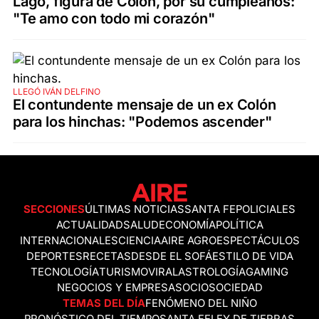
Lago, figura de Colón, por su cumpleaños:
"Te amo con todo mi corazón"
LLEGÓ IVÁN DELFINO
El contundente mensaje de un ex Colón
para los hinchas: "Podemos ascender"
SECCIONES
ÚLTIMAS NOTICIAS
SANTA FE
POLICIALES
ACTUALIDAD
SALUD
ECONOMÍA
POLÍTICA
INTERNACIONALES
CIENCIA
AIRE AGRO
ESPECTÁCULOS
DEPORTES
RECETAS
DESDE EL SOFÁ
ESTILO DE VIDA
TECNOLOGÍA
TURISMO
VIRAL
ASTROLOGÍA
GAMING
NEGOCIOS Y EMPRESAS
OCIO
SOCIEDAD
TEMAS DEL DÍA
FENÓMENO DEL NIÑO
PRONÓSTICO DEL TIEMPO
SANTA FE
LEY DE TIERRAS