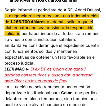
Según informó el periodista de AIRE, Adriel Driussi,
la dirigencia rojinegra reclama una indemnización
de
1.266.700
dólares
y además solicita que el
club ecuatoriano sea considerado responsable
solidario
por haber inducido al futbolista a romper
su vínculo con la institución sabalera.
En Santa Fe consideran que el expediente cuenta
con fundamentos sólidos y mantienen
expectativas de obtener un fallo favorable en el
proceso judicial.
LEER MÁS ►
El ex DT de Colón que ganó 7
partidos consecutivos y busca dar la sorpresa
ante River en los cuartos de final
La situación no solo representa una cuestión
deportiva e institucional para
Colón
, que perdió al
delantero en plena temporada, sino también una
posible vía de alivio financiero en medio del