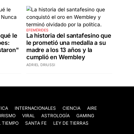
EFEMÉRIDES
 qué le
La historia del santafesino que
bes:
le prometió una medalla a su
taron"
madre a los 13 años y la
cumplió en Wembley
ADRIEL DRIUSSI
TICA
INTERNACIONALES
CIENCIA
AIRE
URISMO
VIRAL
ASTROLOGÍA
GAMING
 TIEMPO
SANTA FE
LEY DE TIERRAS