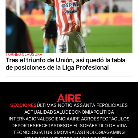
TORNEO CLAUSURA
Tras el triunfo de Unión, así quedó la tabla
de posiciones de la Liga Profesional
SECCIONES
ÚLTIMAS NOTICIAS
SANTA FE
POLICIALES
ACTUALIDAD
SALUD
ECONOMÍA
POLÍTICA
INTERNACIONALES
CIENCIA
AIRE AGRO
ESPECTÁCULOS
DEPORTES
RECETAS
DESDE EL SOFÁ
ESTILO DE VIDA
TECNOLOGÍA
TURISMO
VIRAL
ASTROLOGÍA
GAMING