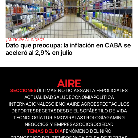
¿ANTICIPA AL INDEC?
Dato que preocupa: la inflación en CABA se
aceleró al 2,9% en julio
SECCIONES
ÚLTIMAS NOTICIAS
SANTA FE
POLICIALES
ACTUALIDAD
SALUD
ECONOMÍA
POLÍTICA
INTERNACIONALES
CIENCIA
AIRE AGRO
ESPECTÁCULOS
DEPORTES
RECETAS
DESDE EL SOFÁ
ESTILO DE VIDA
TECNOLOGÍA
TURISMO
VIRAL
ASTROLOGÍA
GAMING
NEGOCIOS Y EMPRESAS
OCIO
SOCIEDAD
TEMAS DEL DÍA
FENÓMENO DEL NIÑO
PRONÓSTICO DEL TIEMPO
SANTA FE
LEY DE TIERRAS