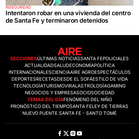
INSEGURIDAD
Intentaron robar en una vivienda del centro
de Santa Fe y terminaron detenidos
SECCIONES
ÚLTIMAS NOTICIAS
SANTA FE
POLICIALES
ACTUALIDAD
SALUD
ECONOMÍA
POLÍTICA
INTERNACIONALES
CIENCIA
AIRE AGRO
ESPECTÁCULOS
DEPORTES
RECETAS
DESDE EL SOFÁ
ESTILO DE VIDA
TECNOLOGÍA
TURISMO
VIRAL
ASTROLOGÍA
GAMING
NEGOCIOS Y EMPRESAS
OCIO
SOCIEDAD
TEMAS DEL DÍA
FENÓMENO DEL NIÑO
PRONÓSTICO DEL TIEMPO
SANTA FE
LEY DE TIERRAS
NUEVO PUENTE SANTA FE - SANTO TOMÉ