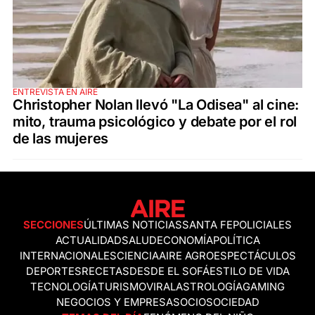
ENTREVISTA EN AIRE
Christopher Nolan llevó "La Odisea" al cine:
mito, trauma psicológico y debate por el rol
de las mujeres
SECCIONES
ÚLTIMAS NOTICIAS
SANTA FE
POLICIALES
ACTUALIDAD
SALUD
ECONOMÍA
POLÍTICA
INTERNACIONALES
CIENCIA
AIRE AGRO
ESPECTÁCULOS
DEPORTES
RECETAS
DESDE EL SOFÁ
ESTILO DE VIDA
TECNOLOGÍA
TURISMO
VIRAL
ASTROLOGÍA
GAMING
NEGOCIOS Y EMPRESAS
OCIO
SOCIEDAD