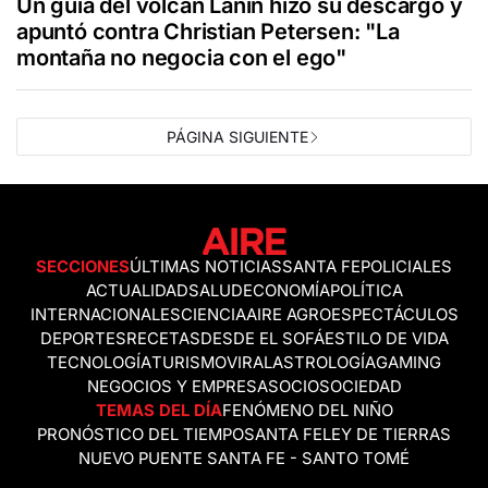
Un guía del volcán Lanín hizo su descargo y
apuntó contra Christian Petersen: "La
montaña no negocia con el ego"
PÁGINA SIGUIENTE
SECCIONES
ÚLTIMAS NOTICIAS
SANTA FE
POLICIALES
ACTUALIDAD
SALUD
ECONOMÍA
POLÍTICA
INTERNACIONALES
CIENCIA
AIRE AGRO
ESPECTÁCULOS
DEPORTES
RECETAS
DESDE EL SOFÁ
ESTILO DE VIDA
TECNOLOGÍA
TURISMO
VIRAL
ASTROLOGÍA
GAMING
NEGOCIOS Y EMPRESAS
OCIO
SOCIEDAD
TEMAS DEL DÍA
FENÓMENO DEL NIÑO
PRONÓSTICO DEL TIEMPO
SANTA FE
LEY DE TIERRAS
NUEVO PUENTE SANTA FE - SANTO TOMÉ