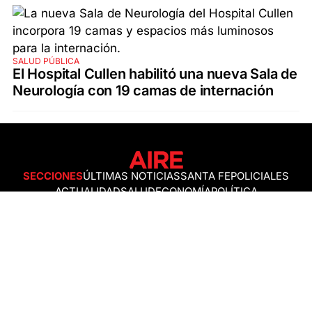
SALUD PÚBLICA
El Hospital Cullen habilitó una nueva Sala de
Neurología con 19 camas de internación
SECCIONES
ÚLTIMAS NOTICIAS
SANTA FE
POLICIALES
ACTUALIDAD
SALUD
ECONOMÍA
POLÍTICA
INTERNACIONALES
CIENCIA
AIRE AGRO
ESPECTÁCULOS
DEPORTES
RECETAS
DESDE EL SOFÁ
ESTILO DE VIDA
TECNOLOGÍA
TURISMO
VIRAL
ASTROLOGÍA
GAMING
NEGOCIOS Y EMPRESAS
OCIO
SOCIEDAD
TEMAS DEL DÍA
FENÓMENO DEL NIÑO
PRONÓSTICO DEL TIEMPO
SANTA FE
LEY DE TIERRAS
NUEVO PUENTE SANTA FE - SANTO TOMÉ