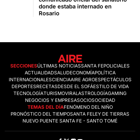
donde estaba internado en
Rosario
SECCIONES
ÚLTIMAS NOTICIAS
SANTA FE
POLICIALES
ACTUALIDAD
SALUD
ECONOMÍA
POLÍTICA
INTERNACIONALES
CIENCIA
AIRE AGRO
ESPECTÁCULOS
DEPORTES
RECETAS
DESDE EL SOFÁ
ESTILO DE VIDA
TECNOLOGÍA
TURISMO
VIRAL
ASTROLOGÍA
GAMING
NEGOCIOS Y EMPRESAS
OCIO
SOCIEDAD
TEMAS DEL DÍA
FENÓMENO DEL NIÑO
PRONÓSTICO DEL TIEMPO
SANTA FE
LEY DE TIERRAS
NUEVO PUENTE SANTA FE - SANTO TOMÉ