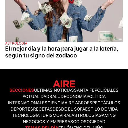
ASTROLOGÍA
El mejor día y la hora para jugar a la lotería,
según tu signo del zodíaco
SECCIONES
ÚLTIMAS NOTICIAS
SANTA FE
POLICIALES
ACTUALIDAD
SALUD
ECONOMÍA
POLÍTICA
INTERNACIONALES
CIENCIA
AIRE AGRO
ESPECTÁCULOS
DEPORTES
RECETAS
DESDE EL SOFÁ
ESTILO DE VIDA
TECNOLOGÍA
TURISMO
VIRAL
ASTROLOGÍA
GAMING
NEGOCIOS Y EMPRESAS
OCIO
SOCIEDAD