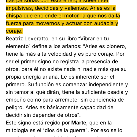
Las personas con esta energía suelen ser
impulsivas, decididas y valientes. Aries es la
chispa que enciende el motor, la que nos da la
fuerza para movernos y actuar con audacia y
coraje.
Beatriz Leveratto, en su libro “Vibrar en tu
elemento” define a los arianos: “Aries es pionero,
tiene la más alta velocidad y es puro coraje. Por
ser el primer signo no registra la presencia de
otros, para él no existe nada ni nadie más que su
propia energía ariana. Le es inherente ser el
primero. Su función es comenzar independiente y
sin temor al qué dirán, tiene la suficiente osadía y
empeño como para arremeter sin conciencia de
peligro. Aries es básicamente capacidad de
decidir sin depender de otros”.
Este signo está regido por
Marte
, que en la
mitología es el “dios de la guerra”. Por eso se lo