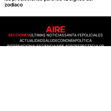
zodiaco
SECCIONES
ÚLTIMAS NOTICIAS
SANTA FE
POLICIALES
ACTUALIDAD
SALUD
ECONOMÍA
POLÍTICA
INTERNACIONALES
CIENCIA
AIRE AGRO
ESPECTÁCULOS
DEPORTES
RECETAS
DESDE EL SOFÁ
ESTILO DE VIDA
TECNOLOGÍA
TURISMO
VIRAL
ASTROLOGÍA
GAMING
NEGOCIOS Y EMPRESAS
OCIO
SOCIEDAD
TEMAS DEL DÍA
FENÓMENO DEL NIÑO
PRONÓSTICO DEL TIEMPO
SANTA FE
LEY DE TIERRAS
NUEVO PUENTE SANTA FE - SANTO TOMÉ
Política de Correcciones
Politica de Ética
Política de fuentes no identificadas
Política de fuentes