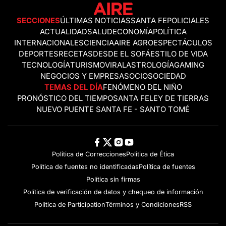
SECCIONES
ÚLTIMAS NOTICIAS
SANTA FE
POLICIALES
ACTUALIDAD
SALUD
ECONOMÍA
POLÍTICA
INTERNACIONALES
CIENCIA
AIRE AGRO
ESPECTÁCULOS
DEPORTES
RECETAS
DESDE EL SOFÁ
ESTILO DE VIDA
TECNOLOGÍA
TURISMO
VIRAL
ASTROLOGÍA
GAMING
NEGOCIOS Y EMPRESAS
OCIO
SOCIEDAD
TEMAS DEL DÍA
FENÓMENO DEL NIÑO
PRONÓSTICO DEL TIEMPO
SANTA FE
LEY DE TIERRAS
NUEVO PUENTE SANTA FE - SANTO TOMÉ
Política de Correcciones
Politica de Ética
Política de fuentes no identificadas
Política de fuentes
Política sin firmas
Política de verificación de datos y chequeo de información
Politica de Participation
Términos y Condiciones
RSS