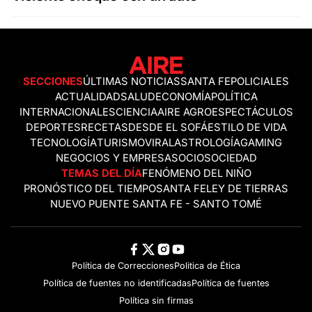
SECCIONES
ÚLTIMAS NOTICIAS
SANTA FE
POLICIALES
ACTUALIDAD
SALUD
ECONOMÍA
POLÍTICA
INTERNACIONALES
CIENCIA
AIRE AGRO
ESPECTÁCULOS
DEPORTES
RECETAS
DESDE EL SOFÁ
ESTILO DE VIDA
TECNOLOGÍA
TURISMO
VIRAL
ASTROLOGÍA
GAMING
NEGOCIOS Y EMPRESAS
OCIO
SOCIEDAD
TEMAS DEL DÍA
FENÓMENO DEL NIÑO
PRONÓSTICO DEL TIEMPO
SANTA FE
LEY DE TIERRAS
NUEVO PUENTE SANTA FE - SANTO TOMÉ
Política de Correcciones
Politica de Ética
Política de fuentes no identificadas
Política de fuentes
Política sin firmas