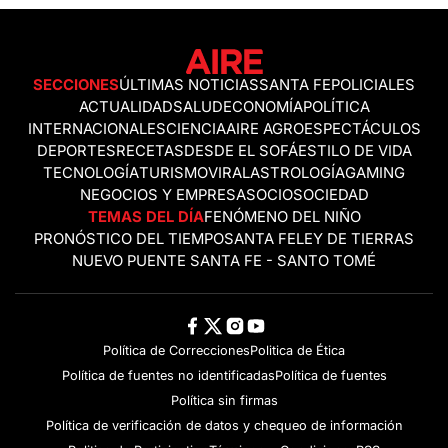
SECCIONES
ÚLTIMAS NOTICIAS
SANTA FE
POLICIALES
ACTUALIDAD
SALUD
ECONOMÍA
POLÍTICA
INTERNACIONALES
CIENCIA
AIRE AGRO
ESPECTÁCULOS
DEPORTES
RECETAS
DESDE EL SOFÁ
ESTILO DE VIDA
TECNOLOGÍA
TURISMO
VIRAL
ASTROLOGÍA
GAMING
NEGOCIOS Y EMPRESAS
OCIO
SOCIEDAD
TEMAS DEL DÍA
FENÓMENO DEL NIÑO
PRONÓSTICO DEL TIEMPO
SANTA FE
LEY DE TIERRAS
NUEVO PUENTE SANTA FE - SANTO TOMÉ
Política de Correcciones
Politica de Ética
Política de fuentes no identificadas
Política de fuentes
Política sin firmas
Política de verificación de datos y chequeo de información