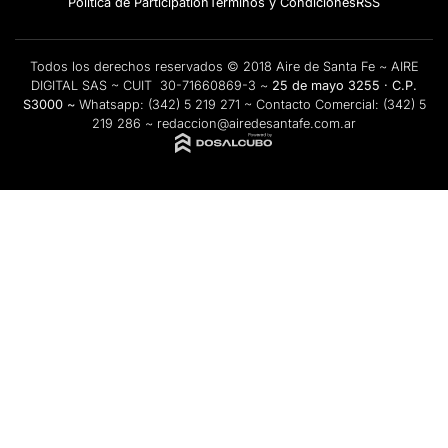
Politica de Participation
Términos y Condiciones
RSS
Todos los derechos reservados © 2018 Aire de Santa Fe ~ AIRE
DIGITAL SAS ~ CUIT 30-71660869-3 ~
25 de mayo 3255 · C.P.
S3000 ~
Whatsapp:
(342) 5 219 271
~ Contacto Comercial:
(342) 5
219 286
~
redaccion@airedesantafe.com.ar