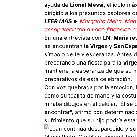
ayuda de
Lionel Messi
, el ídolo m
dirigido a los presuntos captores d
LEER MÁS ►
Margarita Meira, Madre
desaparecieron a Loan financian c
En una entrevista con
LN
,
María
re
se encuentran
la Virgen
y
San Exp
símbolo de fe y esperanza. Antes d
preparando una fiesta para la
Virg
mantiene la esperanza de que su h
preparativos de esta celebración.
Con voz quebrada por la emoción,
como su toallita de mano y la cost
miraba dibujos en el celular. “Él se
encontrar”, afirmó con determinaci
sufrimiento que su hijo podría esta