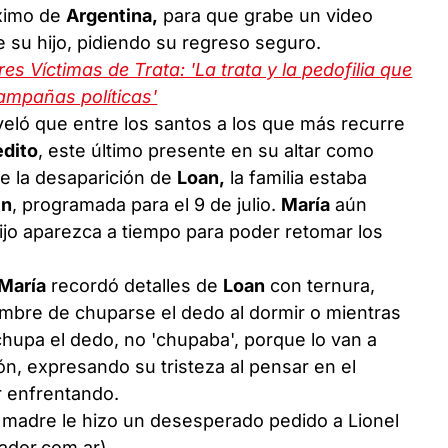
áximo de
Argentina,
para que grabe un video
e su hijo, pidiendo su regreso seguro.
s Víctimas de Trata: 'La trata y la pedofilia que
ampañas políticas'
veló que entre los santos a los que más recurre
edito
, este último presente en su altar como
e la desaparición de
Loan,
la familia estaba
en
, programada para el 9 de julio.
María
aún
ijo aparezca a tiempo para poder retomar los
María
recordó detalles de
Loan
con ternura,
umbre de chuparse el dedo al dormir o mientras
 chupa el dedo, no 'chupaba', porque lo van a
ón, expresando su tristeza al pensar en el
r enfrentando.