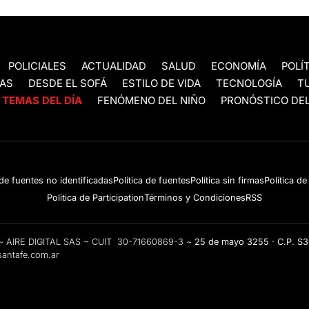
POLICIALES
ACTUALIDAD
SALUD
ECONOMÍA
POLÍ
AS
DESDE EL SOFÁ
ESTILO DE VIDA
TECNOLOGÍA
T
TEMAS DEL DÍA
FENÓMENO DEL NIÑO
PRONÓSTICO DEL
 de fuentes no identificadas
Política de fuentes
Política sin firmas
Política d
Politica de Participation
Términos y Condiciones
RSS
e ~ AIRE DIGITAL SAS ~ CUIT 30-71660869-3 ~
25 de mayo 3255 · C.P. S
antafe.com.ar